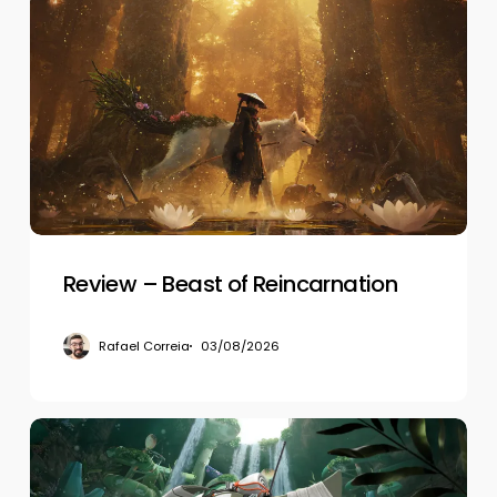
Review
–
Beast
of
Reincarnation
Review – Beast of Reincarnation
Rafael Correia
03/08/2026
Review
–
Splatoon