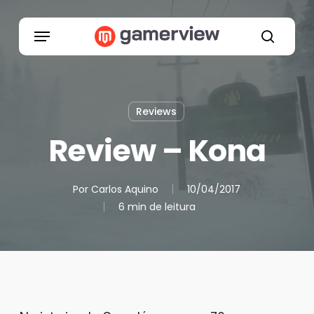
Skip
to
Menu
main
search
content
Reviews
Review – Kona
Por
Carlos Aquino
10/04/2017
6 min de leitura