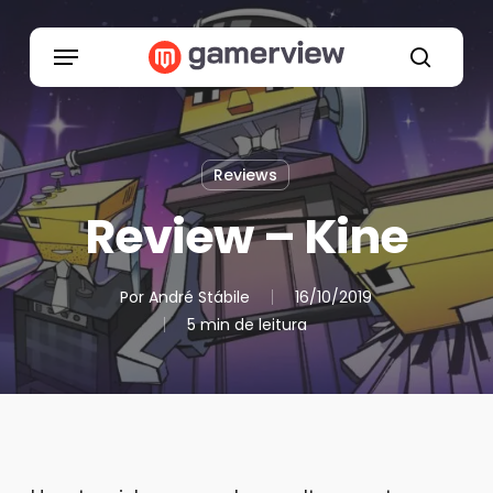
Skip
to
Menu
main
search
content
Reviews
Review – Kine
Por
André Stábile
16/10/2019
5 min de leitura