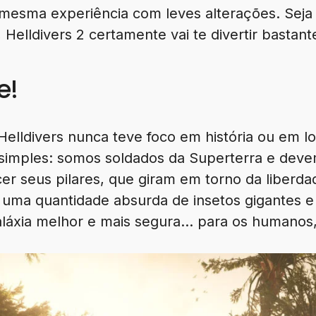
 mesma experiência com leves alterações. Sej
Helldivers 2 certamente vai te divertir bastant
e!
Helldivers nunca teve foco em história ou em l
simples: somos soldados da Superterra e devem
er seus pilares, que giram em torno da liberd
 uma quantidade absurda de insetos gigantes e
láxia melhor e mais segura… para os humanos