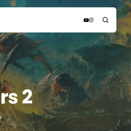
search
youtube
instagram
rs 2
a