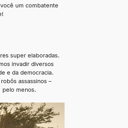
a você um combatente
e!
ores super elaboradas.
os invadir diversos
ade e da democracia.
 robôs assassinos –
, pelo menos.