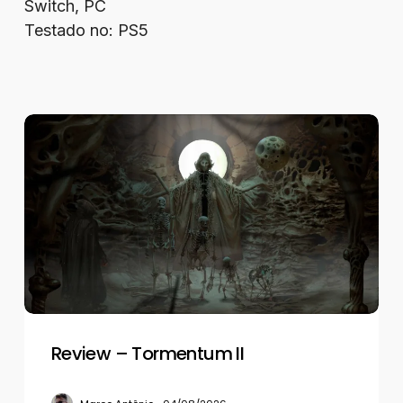
Switch, PC
Testado no: PS5
Review
–
Tormentum
II
Review – Tormentum II