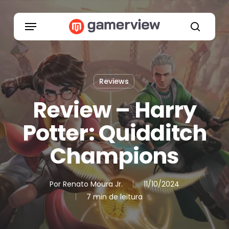
Skip
to
Menu
main
search
content
Reviews
Review – Harry
Potter: Quidditch
Champions
Por
Renato Moura Jr.
11/10/2024
7 min de leitura