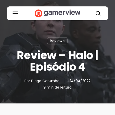
Skip
to
Menu
main
search
content
Reviews
Review – Halo |
Episódio 4
Por
Diego Corumba
14/04/2022
9 min de leitura