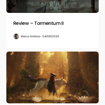
Review – Tormentum II
Marco Antônio
04/08/2026
Review
–
Beast
of
Reincarnation