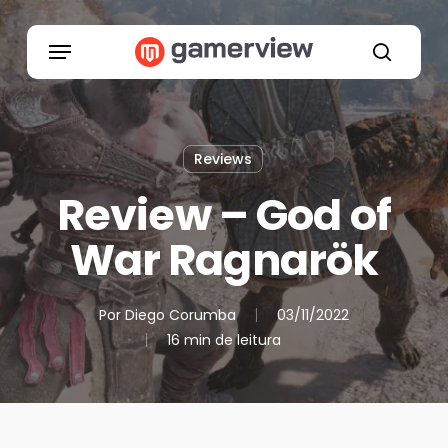
Skip
to
Menu
main
search
content
Reviews
Review – God of
War Ragnarök
Por
Diego Corumba
03/11/2022
16 min de leitura