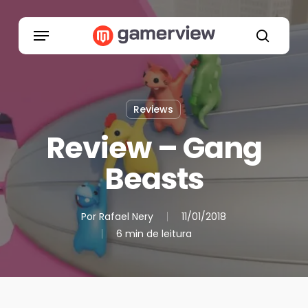
Skip
to
Menu
main
search
content
Reviews
Review – Gang
Beasts
Por
Rafael Nery
11/01/2018
6 min de leitura