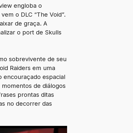
review engloba o
l vem o DLC “The Void”.
ixar de graça. A
lizar o port de Skulls
imo sobrevivente de seu
Void Raiders em uma
o encouraçado espacial
s momentos de diálogos
rases prontas ditas
as no decorrer das