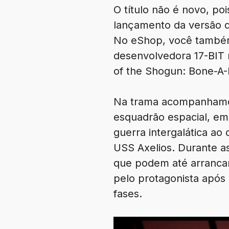
O título não é novo, poi
lançamento da versão de
No eShop, você também 
desenvolvedora 17-BIT n
of the Shogun: Bone-A-F
Na trama acompanhamos 
esquadrão espacial, em
guerra intergalática a
USS Axelios. Durante 
que podem até arrancar
pelo protagonista após
fases.