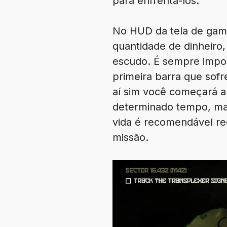
para enfrentá-los.
No HUD da tela de game
quantidade de dinheiro, 
escudo. É sempre import
primeira barra que sof
aí sim você começará a
determinado tempo, mas
vida é recomendável rec
missão.