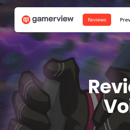
Skip
to
Reviews
Pre
main
content
Revi
Vo