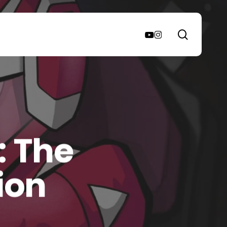
search
youtube
instagram
: The
ion