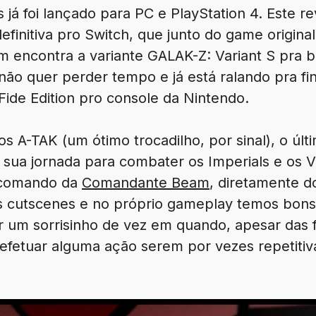
s já foi lançado para PC e PlayStation 4. Este 
finitiva pro Switch, que junto do game origina
encontra a variante GALAK-Z: Variant S pra ba
ão quer perder tempo e já está ralando pra fina
ide Edition pro console da Nintendo.
A-TAK (um ótimo trocadilho, por sinal), o últ
 sua jornada para combater os Imperials e os 
o comando da
Comandante Beam
, diretamente d
as cutscenes e no próprio gameplay temos bon
 um sorrisinho de vez em quando, apesar das f
 efetuar alguma ação serem por vezes repetitiv