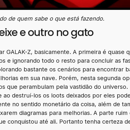
ado de quem sabe o que está fazendo.
ixe e outro no gato
ar GALAK-Z, basicamente. A primeira é quase 
os e ignorando todo o resto para concluir as fa
orando bastante os cenários para encontrar b
lhorias em sua nave. Porém, nesta segunda
os que perambulam pela vastidão do universo. 
e ao destruí-los os loots deixados por eles po
ente no sentido monetário da coisa, além de t
eixarem diagramas para melhorias. A parte rui
e conquistou até ali. Portanto tenha certeza 