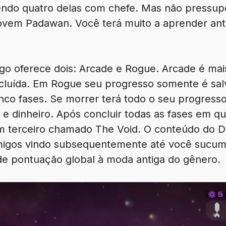
sendo quatro delas com chefe. Mas não pressupo
 jovem Padawan. Você terá muito a aprender an
go oferece dois: Arcade e Rogue. Arcade é mai
cluída. Em Rogue seu progresso somente é salv
nco fases. Se morrer terá todo o seu progresso
s e dinheiro. Após concluir todas as fases em 
um terceiro chamado The Void. O conteúdo do 
migos vindo subsequentemente até você sucu
e pontuação global à moda antiga do gênero.