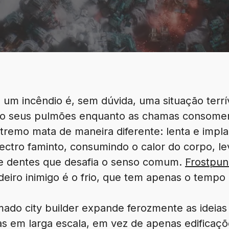
 um incêndio é, sem dúvida, uma situação terrí
do seus pulmões enquanto as chamas consome
extremo mata de maneira diferente: lenta e imp
tro faminto, consumindo o calor do corpo, le
de dentes que desafia o senso comum.
Frostpun
deiro inimigo é o frio, que tem apenas o tempo 
ado city builder expande ferozmente as ideias d
as em larga escala, em vez de apenas edificaçõ