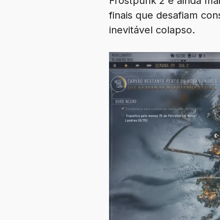
Frostpunk 2 é ainda mai
finais que desafiam con
inevitável colapso.