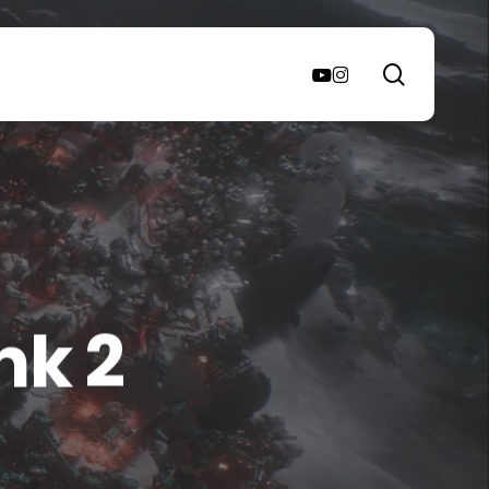
search
youtube
instagram
nk 2