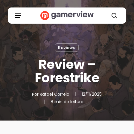
Skip
to
Menu
main
search
content
Reviews
Review –
Forestrike
Por
Rafael Correia
12/11/2025
8 min de leitura