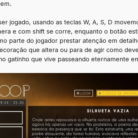
bem.
 ser jogado, usando as teclas W, A, S, D mov
ra e com shift se corre, enquanto o botão est
esmo parte do jogador prestar atenção em deta
decoração que altera ou para de agir como deve
no gatinho que vive passeando eternamente em