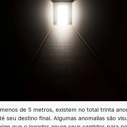
enos de 5 metros, existem no total trinta anom
té seu destino final. Algumas anomalias são vis
xige que o jogador apure seus sentidos para p