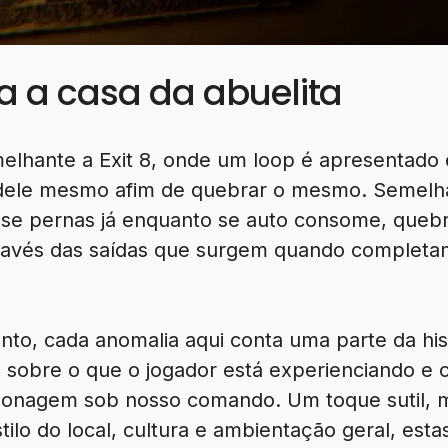
a a casa da abuelita
elhante a Exit 8, onde um loop é apresentado
 dele mesmo afim de quebrar o mesmo. Semel
se pernas já enquanto se auto consome, quebr
través das saídas que surgem quando completam
to, cada anomalia aqui conta uma parte da hist
, sobre o que o jogador está experienciando e 
rsonagem sob nosso comando. Um toque sutil, 
ilo do local, cultura e ambientação geral, esta