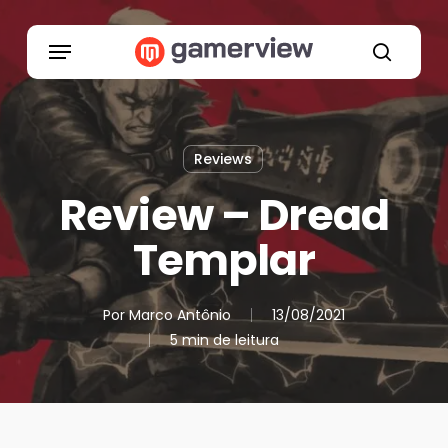
Skip
to
Menu
main
search
content
Reviews
Review – Dread
Templar
Por
Marco Antônio
13/08/2021
5 min de leitura