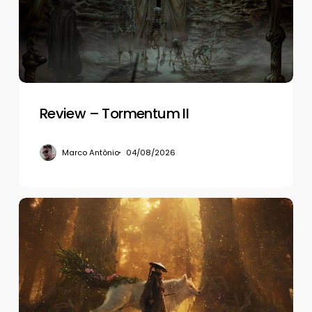
Review – Tormentum II
Marco Antônio
04/08/2026
Review
–
Beast
of
Reincarnation