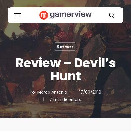
Skip
to
Menu
main
search
content
Reviews
Review – Devil’s
Hunt
Por
Marco Antônio
17/09/2019
7 min de leitura