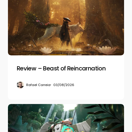
–
Beast
of
Reincarnation
Review – Beast of Reincarnation
Rafael Correia
03/08/2026
Review
–
Splatoon
Raiders