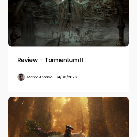
II
Review – Tormentum II
Marco Antônio
04/08/2026
Review
–
Beast
of
Reincarnation