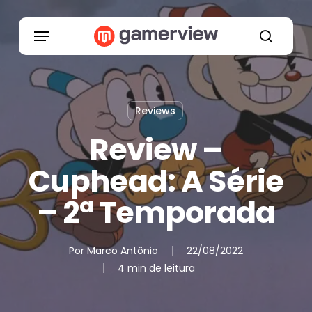
Skip
to
Menu
main
search
content
Reviews
Review –
Cuphead: A Série
– 2ª Temporada
Por
Marco Antônio
22/08/2022
4 min de leitura