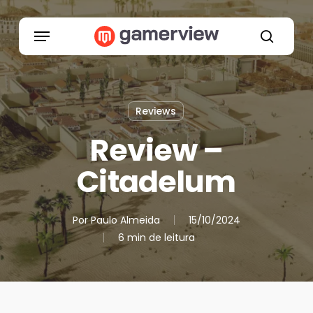
Skip
to
Menu
main
search
content
Reviews
Review –
Citadelum
Por
Paulo Almeida
15/10/2024
6 min de leitura