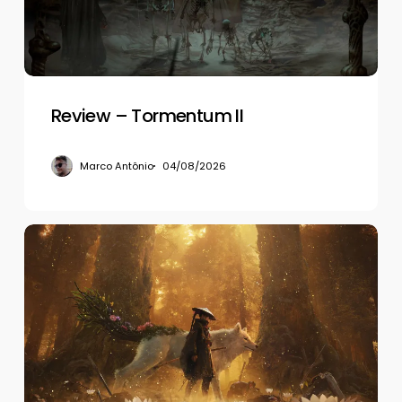
Review – Tormentum II
Marco Antônio
04/08/2026
Review
–
Beast
of
Reincarnation