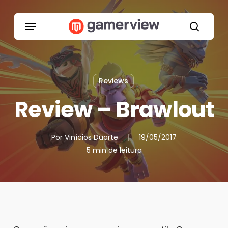
Skip
to
Menu
main
search
content
Reviews
Review – Brawlout
Por
Vinícios Duarte
19/05/2017
5 min de leitura