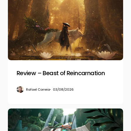
–
Beast
of
Reincarnation
Review – Beast of Reincarnation
Rafael Correia
03/08/2026
Review
–
Splatoon