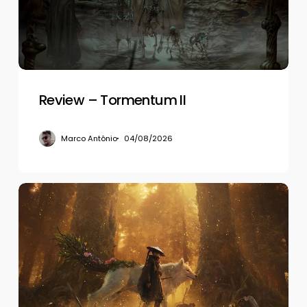
Review – Tormentum II
Marco Antônio
04/08/2026
Review
–
Beast
of
Reincarnation