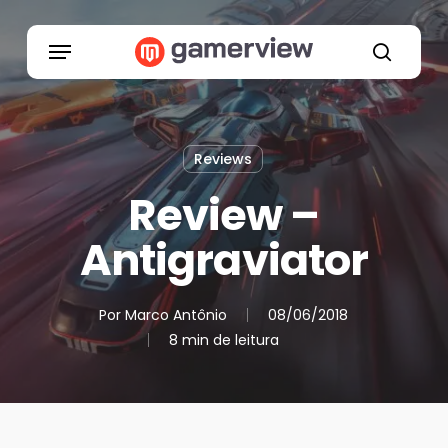
Skip
to
Menu
main
search
content
Reviews
Review –
Antigraviator
Por
Marco Antônio
08/06/2018
8 min de leitura