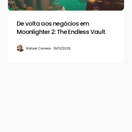
Endless
Vault
De volta aos negócios em
Moonlighter 2: The Endless Vault
Rafael Correia
19/11/2025
© 2026 Gamerview. Todos os direitos reservados.