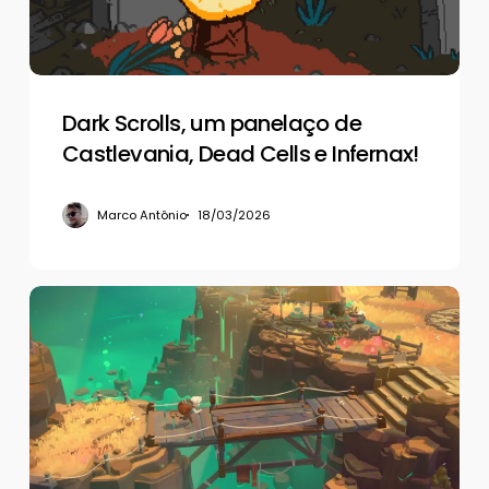
Dead
Cells
e
Infernax!
Dark Scrolls, um panelaço de
Castlevania, Dead Cells e Infernax!
Marco Antônio
18/03/2026
De
volta
aos
negócios
em
Moonlighter
2:
The