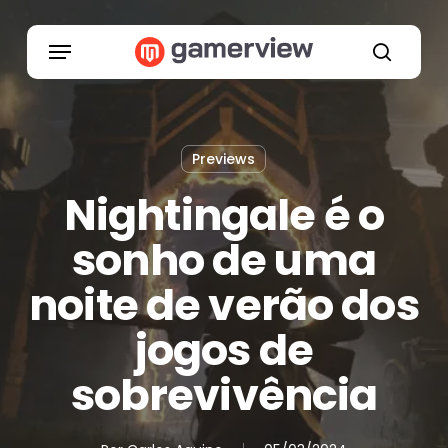
Skip
to
Menu
main
search
content
Previews
Nightingale é o
sonho de uma
noite de verão dos
jogos de
sobrevivência