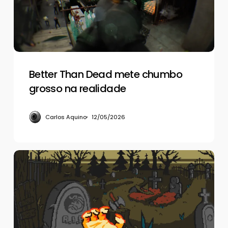
grosso
na
realidade
Better Than Dead mete chumbo
grosso na realidade
Carlos Aquino
12/05/2026
Dark
Scrolls,
um
panelaço
de
Castlevania,