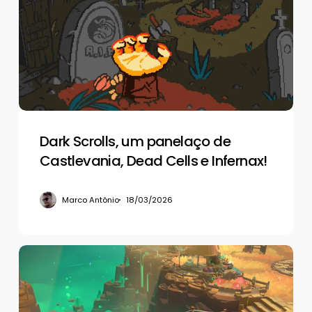
panelaço
de
Castlevania,
Dead
Cells
e
Infernax!
Dark Scrolls, um panelaço de
Castlevania, Dead Cells e Infernax!
Marco Antônio
18/03/2026
De
volta
aos
negócios