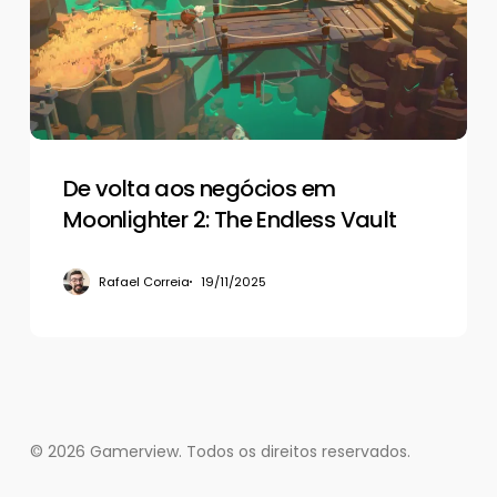
em
Moonlighter
2:
The
Endless
Vault
De volta aos negócios em
Moonlighter 2: The Endless Vault
Rafael Correia
19/11/2025
© 2026 Gamerview. Todos os direitos reservados.