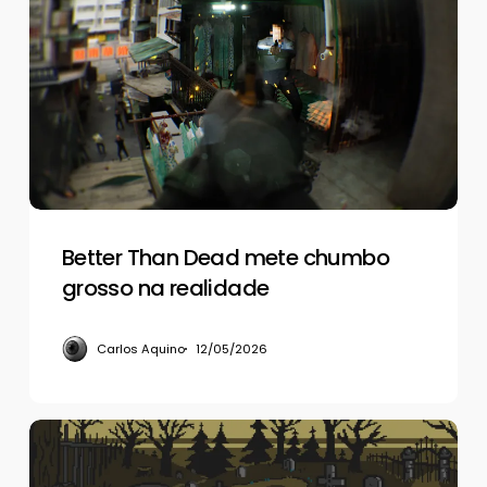
Than
Dead
mete
chumbo
grosso
na
realidade
Better Than Dead mete chumbo
grosso na realidade
Carlos Aquino
12/05/2026
Dark
Scrolls,
um