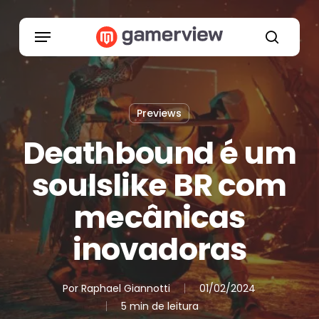
Skip
to
Menu
main
search
content
Previews
Deathbound é um
soulslike BR com
mecânicas
inovadoras
Por
Raphael Giannotti
01/02/2024
5 min de leitura