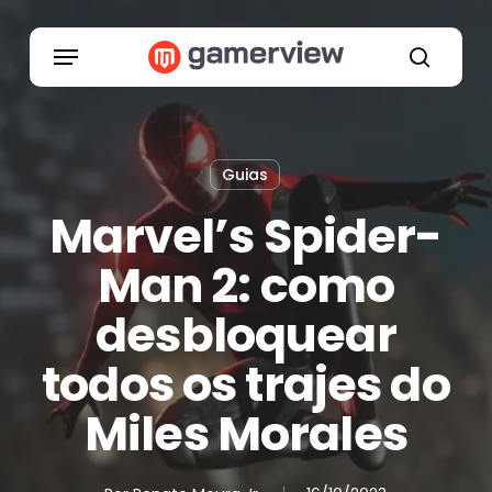
Skip
to
Menu
main
search
content
Guias
Marvel’s Spider-
Man 2: como
desbloquear
todos os trajes do
Miles Morales