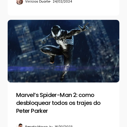
Vinícios Duarte
24/02/2024
Marvel’s
Spider-
Man
2:
como
desbloquear
todos
os
trajes
do
Peter
Marvel’s Spider-Man 2: como
Parker
desbloquear todos os trajes do
Peter Parker
Renato Moura Jr.
16/10/2023