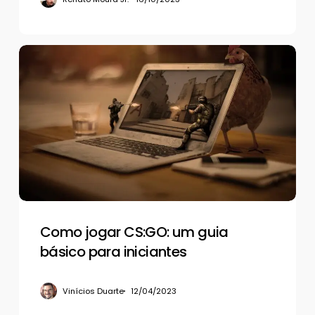
Como
jogar
CS:GO:
um
guia
básico
para
iniciantes
Como jogar CS:GO: um guia
básico para iniciantes
Vinícios Duarte
12/04/2023