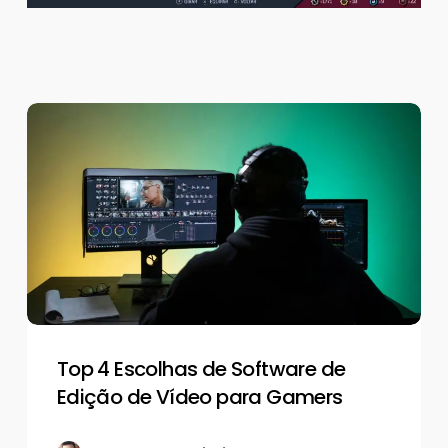
Top
4
Escolhas
de
Software
de
Edição
de
Vídeo
para
Gamers
Top 4 Escolhas de Software de
Edição de Vídeo para Gamers