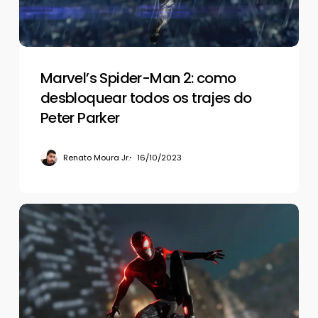
todos
os
trajes
do
Peter
Marvel’s Spider-Man 2: como
Parker
desbloquear todos os trajes do
Peter Parker
Renato Moura Jr.
16/10/2023
Marvel’s
Spider-
Man
2:
como
desbloquear