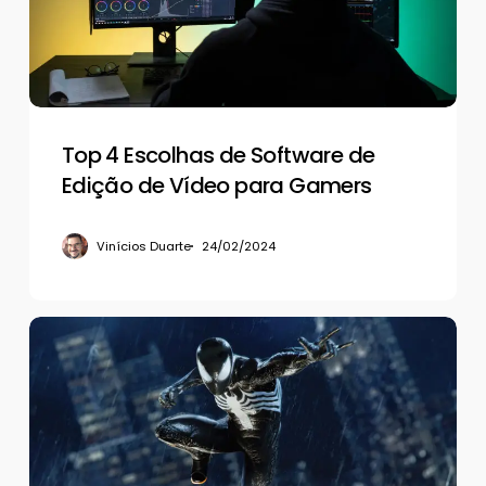
de
Edição
de
Vídeo
para
Gamers
Top 4 Escolhas de Software de
Edição de Vídeo para Gamers
Vinícios Duarte
24/02/2024
Marvel’s
Spider-
Man
2:
como
desbloquear