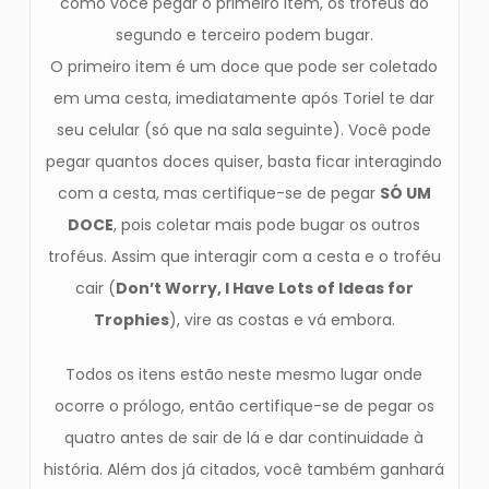
como você pegar o primeiro item, os troféus do
segundo e terceiro podem bugar.
O primeiro item é um doce que pode ser coletado
em uma cesta, imediatamente após Toriel te dar
seu celular (só que na sala seguinte). Você pode
pegar quantos doces quiser, basta ficar interagindo
com a cesta, mas certifique-se de pegar
SÓ UM
DOCE
, pois coletar mais pode bugar os outros
troféus. Assim que interagir com a cesta e o troféu
cair (
Don’t Worry, I Have Lots of Ideas for
Trophies
), vire as costas e vá embora.
Todos os itens estão neste mesmo lugar onde
ocorre o prólogo, então certifique-se de pegar os
quatro antes de sair de lá e dar continuidade à
história. Além dos já citados, você também ganhará