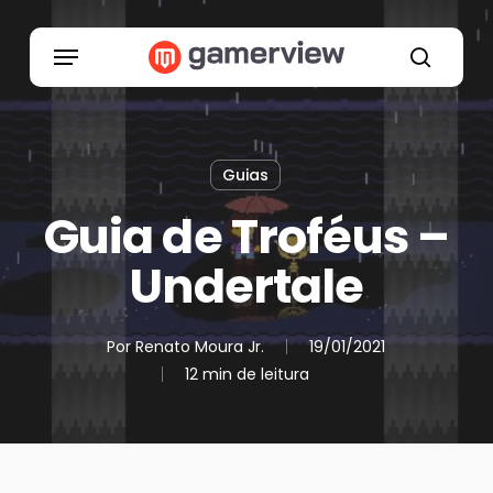
Skip
to
Menu
main
search
content
Guias
Guia de Troféus –
Undertale
Por
Renato Moura Jr.
19/01/2021
12 min de leitura