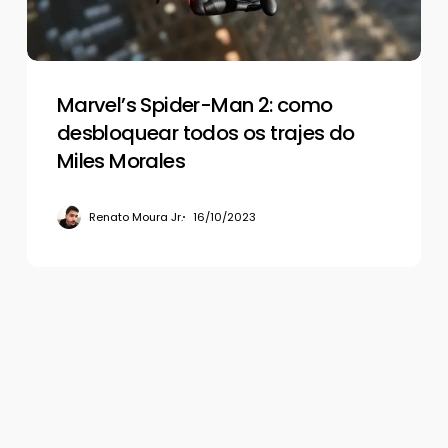
todos
os
trajes
do
Miles
Marvel’s Spider-Man 2: como
Morales
desbloquear todos os trajes do
Miles Morales
Renato Moura Jr.
16/10/2023