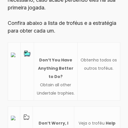
primeira jogada.
Confira abaixo a lista de troféus e a estratégia
para obter cada um.
Don’t You Have
Obtenha todos os
Anything Better
outros troféus.
to Do?
Obtain all other
Undertale trophies.
Don’t Worry, I
Veja o troféu
Help