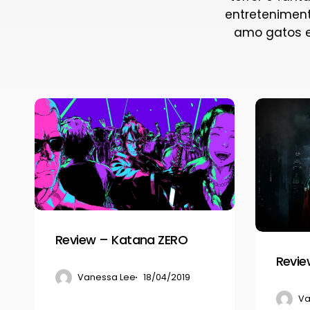
entreteniment
amo gatos e
Review
Review
–
–
Katana
Injustice
ZERO
2
Review – Katana ZERO
Revie
Vanessa Lee
18/04/2019
Va