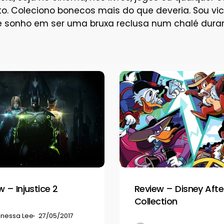
o. Coleciono bonecos mais do que deveria. Sou vi
 sonho em ser uma bruxa reclusa num chalé durant
Review
–
Disney
Afternoon
Collection
w – Injustice 2
Review – Disney Aft
Collection
nessa Lee
27/05/2017