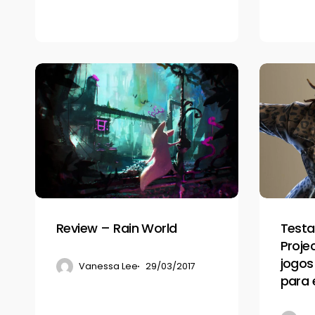
Review
Testamos
–
Tekken
Rain
7,
World
Project
Cars
2
e
outros
Review – Rain World
Testa
jogos
Proje
da
jogos
Vanessa Lee
29/03/2017
Bandai
para 
Namco