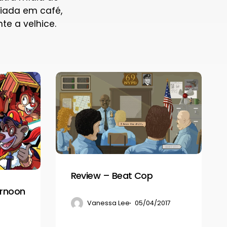
ciada em café,
e a velhice.
Review
–
Beat
Cop
Review – Beat Cop
ernoon
Vanessa Lee
05/04/2017