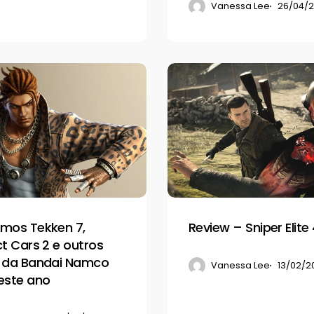
Vanessa Lee
26/04/2
Review
–
Sniper
Elite
4
mos Tekken 7,
Review – Sniper Elite
ct Cars 2 e outros
 da Bandai Namco
Vanessa Lee
13/02/2
este ano