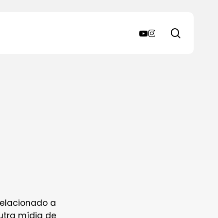
search
youtube
instagram
 relacionado a
outra mídia de