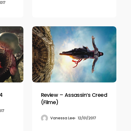
017
Review
–
Assassin’s
Creed
(Filme)
 4
Review – Assassin’s Creed
(Filme)
017
Vanessa Lee
12/01/2017