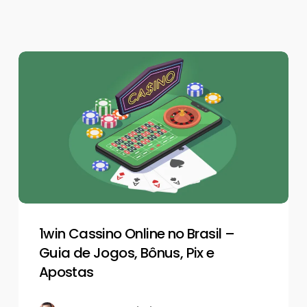
1win
Cassino
Online
no
Brasil
–
Guia
de
Jogos,
Bônus,
Pix
1win Cassino Online no Brasil –
e
Guia de Jogos, Bônus, Pix e
Apostas
Apostas