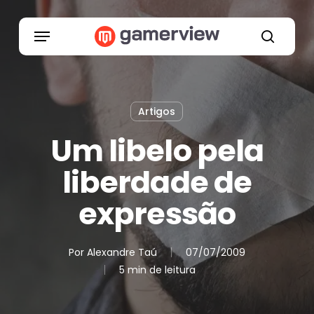
Skip
to
Menu
main
search
content
Artigos
Um libelo pela
liberdade de
expressão
Por
Alexandre Taú
07/07/2009
5 min de leitura