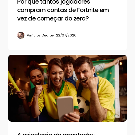
de
Por que tantos jogadores
começar
compram contas de Fortnite em
do
vez de começar do zero?
zero?
Vinícios Duarte
22/07/2026
A
psicologia
do
apostador:
mantendo
o
controle
sob
pressão