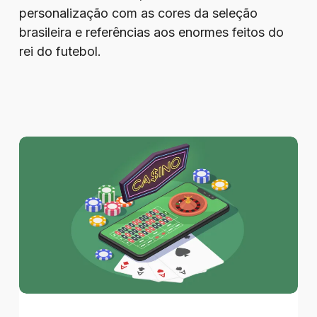
personalização com as cores da seleção
brasileira e referências aos enormes feitos do
rei do futebol.
1win
Cassino
Online
no
Brasil
–
Guia
de
Jogos,
Bônus,