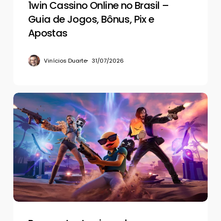
Pix
1win Cassino Online no Brasil –
e
Guia de Jogos, Bônus, Pix e
Apostas
Apostas
Vinícios Duarte
31/07/2026
Por
que
tantos
jogadores
compram
contas
de
Fortnite
em
vez