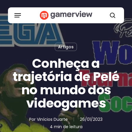
Skip
to
Menu
main
search
content
Artigos
Conheça a
trajetória de Pelé
no mundo dos
videogames
Por
Vinícios Duarte
26/01/2023
4 min de leitura