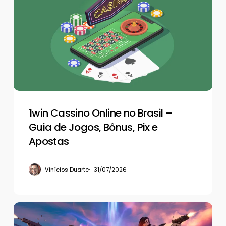
Online
no
Brasil
–
Guia
de
Jogos,
Bônus,
Pix
1win Cassino Online no Brasil –
e
Guia de Jogos, Bônus, Pix e
Apostas
Apostas
Vinícios Duarte
31/07/2026
Por
que