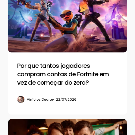
tantos
jogadores
compram
contas
de
Fortnite
em
vez
de
Por que tantos jogadores
começar
compram contas de Fortnite em
do
vez de começar do zero?
zero?
Vinícios Duarte
22/07/2026
A
psicologia