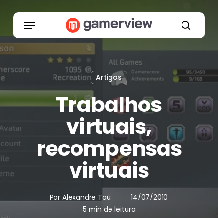
Skip
to
Menu
main
search
content
Artigos
Trabalhos
virtuais,
recompensas
virtuais
Por
Alexandre Taú
14/07/2010
5 min de leitura