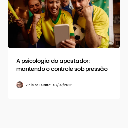
do
apostador:
mantendo
o
controle
sob
pressão
A psicologia do apostador:
mantendo o controle sob pressão
Vinícios Duarte
07/07/2026