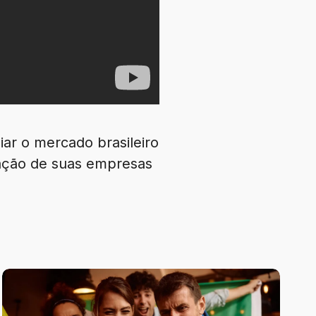
ar o mercado brasileiro
ização de suas empresas
A
psicologia