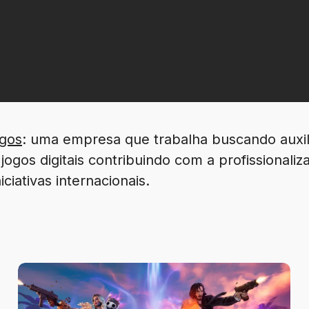
ogos
: uma empresa que trabalha buscando auxili
ogos digitais contribuindo com a profissional
iciativas internacionais.
Por
que