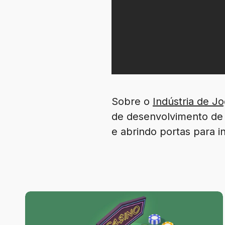
Sobre o
Indústria de J
de desenvolvimento de j
e abrindo portas para in
1win
Cassino