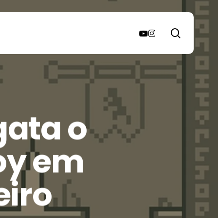
search
youtube
instagram
gata o
oy em
eiro