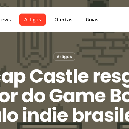
views
Artigos
Ofertas
Guias
Artigos
p Castle res
or do Game B
ulo indie brasil