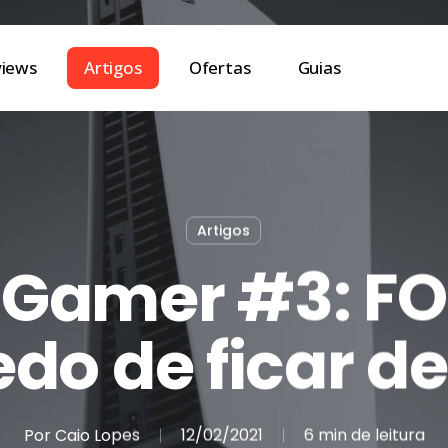
views
Artigos
Ofertas
Guias
Artigos
o Gamer #3: F
do de ficar de
Por
Caio Lopes
12/02/2021
6 min de leitura