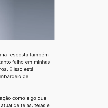
inha resposta também
tanto falho em minhas
s. E isso está
ombardeio de
ação como algo que
tual de telas, telas e