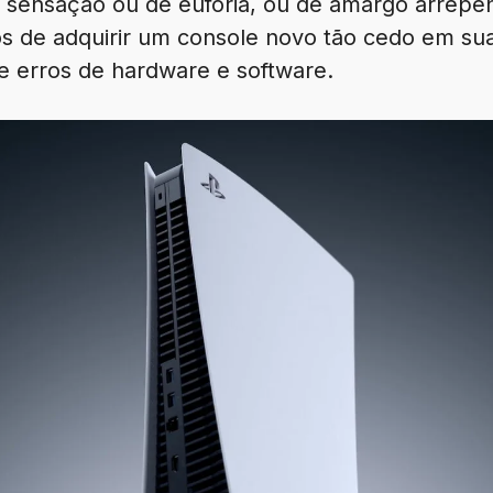
 sensação ou de euforia, ou de amargo arrepen
s de adquirir um console novo tão cedo em sua 
e erros de hardware e software.