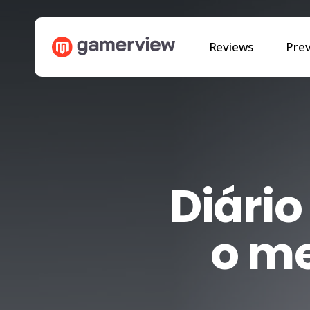
Skip
to
Reviews
Pre
main
content
Diári
o me