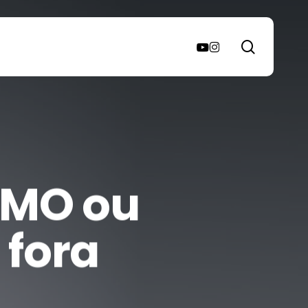
search
youtube
instagram
OMO ou
 fora