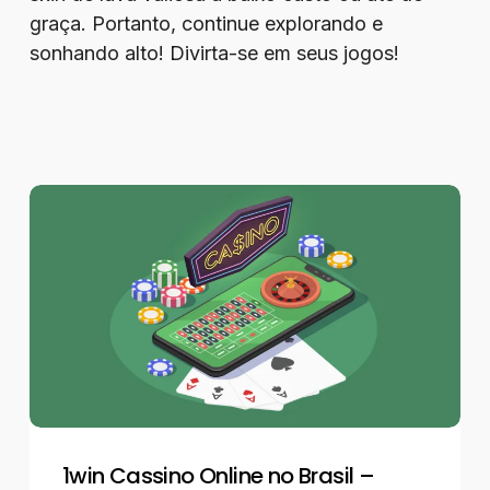
graça. Portanto, continue explorando e
sonhando alto! Divirta-se em seus jogos!
1win
Cassino
Online
no
Brasil
–
Guia
de
Jogos,
Bônus,
Pix
1win Cassino Online no Brasil –