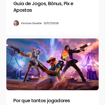
e
Guia de Jogos, Bônus, Pix e
Apostas
Apostas
Vinícios Duarte
31/07/2026
Por
que
tantos
jogadores
compram
contas
de
Fortnite
em
vez
de
Por que tantos jogadores