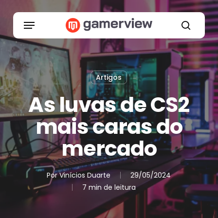
Skip
to
Menu
main
search
content
Artigos
As luvas de CS2
mais caras do
mercado
Por
Vinícios Duarte
29/05/2024
7 min de leitura