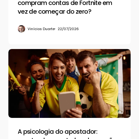
começar
compram contas de Fortnite em
do
vez de começar do zero?
zero?
Vinícios Duarte
22/07/2026
A
psicologia
do
apostador:
mantendo
o
controle
sob
pressão
A psicologia do apostador: