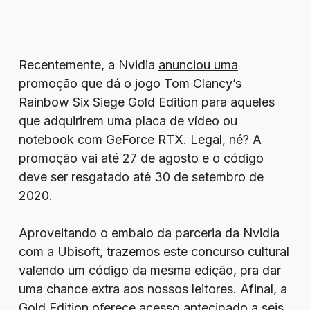
Recentemente, a Nvidia
anunciou uma
promoção
que dá o jogo Tom Clancy’s
Rainbow Six Siege Gold Edition para aqueles
que adquirirem uma placa de vídeo ou
notebook com GeForce RTX. Legal, né? A
promoção vai até 27 de agosto e o código
deve ser resgatado até 30 de setembro de
2020.
Aproveitando o embalo da parceria da Nvidia
com a Ubisoft, trazemos este concurso cultural
valendo um código da mesma edição, pra dar
uma chance extra aos nossos leitores. Afinal, a
Gold Edition oferece acesso antecipado a seis