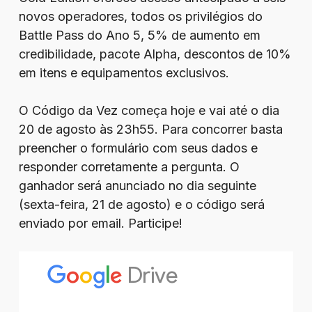
novos operadores, todos os privilégios do
Battle Pass do Ano 5, 5% de aumento em
credibilidade, pacote Alpha, descontos de 10%
em itens e equipamentos exclusivos.
O Código da Vez começa hoje e vai até o dia
20 de agosto às 23h55. Para concorrer basta
preencher o formulário com seus dados e
responder corretamente a pergunta. O
ganhador será anunciado no dia seguinte
(sexta-feira, 21 de agosto) e o código será
enviado por email. Participe!