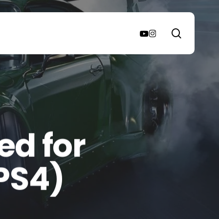
search
youtube
instagram
ed for
PS4)