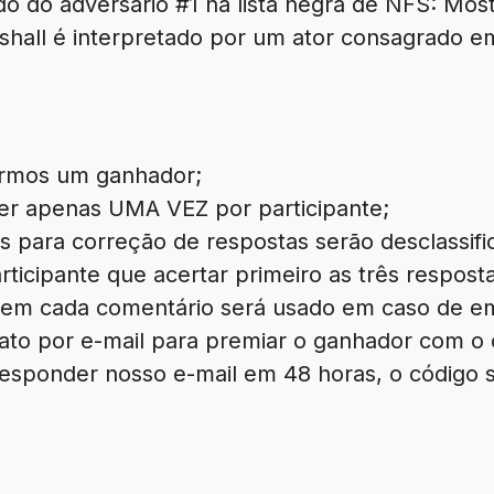
do do adversário #1 na lista negra de NFS: Mo
shall é interpretado por um ator consagrado em
termos um ganhador;
er apenas UMA VEZ por participante;
s para correção de respostas serão desclassifi
icipante que acertar primeiro as três resposta
o em cada comentário será usado em caso de e
to por e-mail para premiar o ganhador com o 
esponder nosso e-mail em 48 horas, o código 