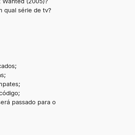
st Wanted (2005)?
 qual série de tv?
cados;
s;
mpates;
código;
será passado para o