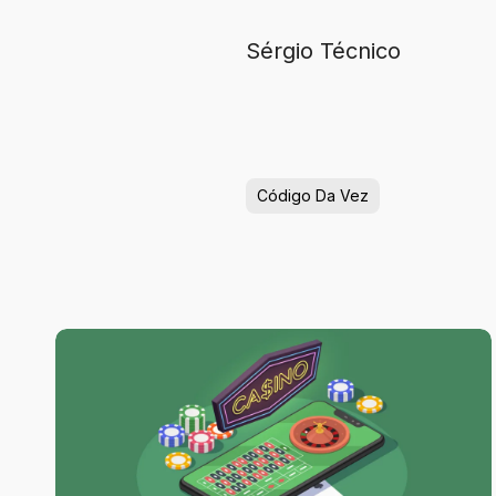
Sérgio Técnico
Código Da Vez
1win
Cassino
Online
no
Brasil