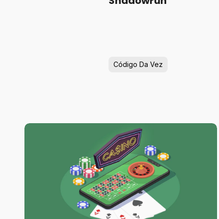
Shadowrun
Código Da Vez
1win
Cassino
Online
no
Brasil
–
Guia