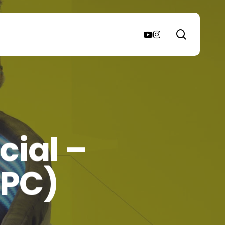
search
youtube
instagram
cial –
(PC)