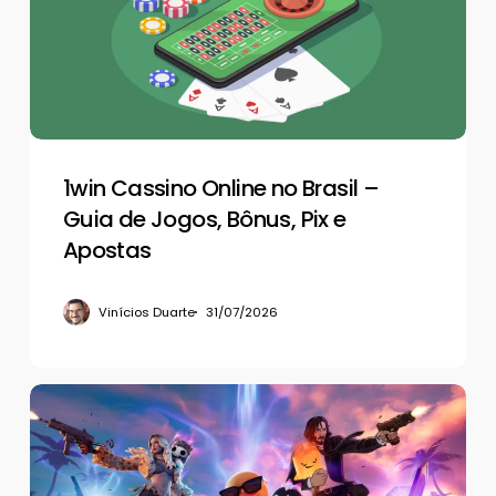
Brasil
–
Guia
de
Jogos,
Bônus,
Pix
1win Cassino Online no Brasil –
e
Guia de Jogos, Bônus, Pix e
Apostas
Apostas
Vinícios Duarte
31/07/2026
Por
que
tantos
jogadores