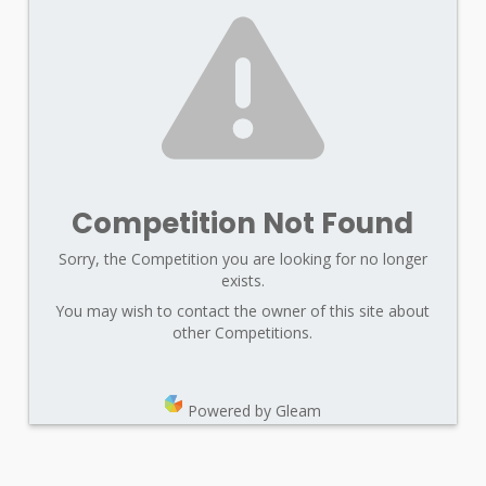
Competition Not Found
Sorry, the Competition you are looking for no longer
exists.
You may wish to contact the owner of this site about
other Competitions.
Powered by Gleam