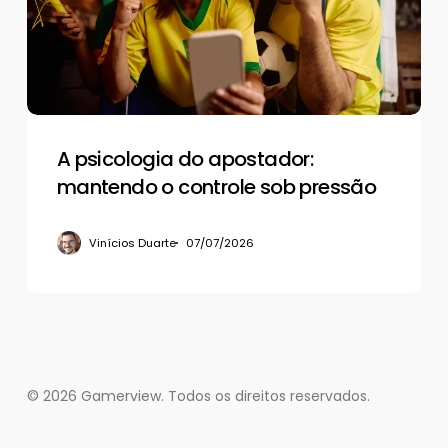
mantendo
o
controle
sob
pressão
A psicologia do apostador:
mantendo o controle sob pressão
Vinícios Duarte
07/07/2026
© 2026 Gamerview. Todos os direitos reservados.