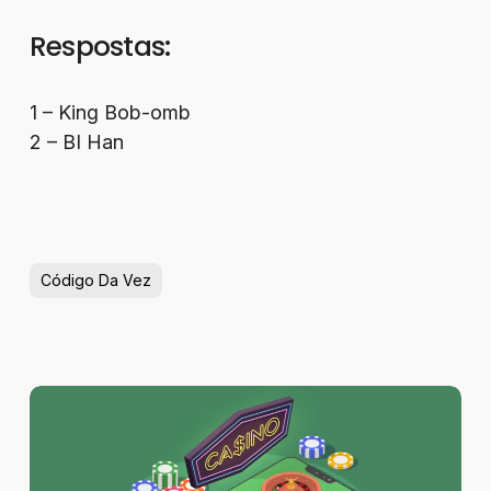
Respostas:
1 – King Bob-omb
2 – BI Han
Código Da Vez
1win
Cassino
Online
no