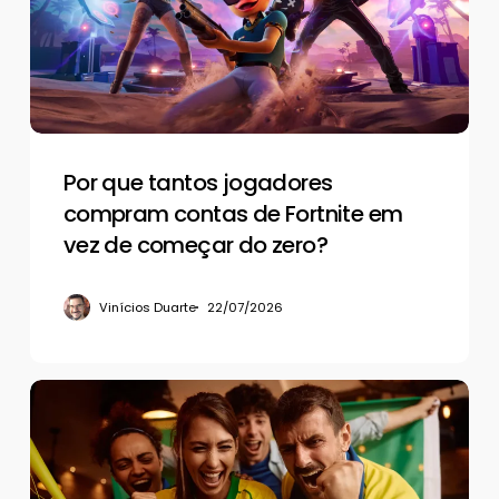
compram
contas
de
Fortnite
em
vez
de
Por que tantos jogadores
começar
compram contas de Fortnite em
do
vez de começar do zero?
zero?
Vinícios Duarte
22/07/2026
A
psicologia
do
apostador: