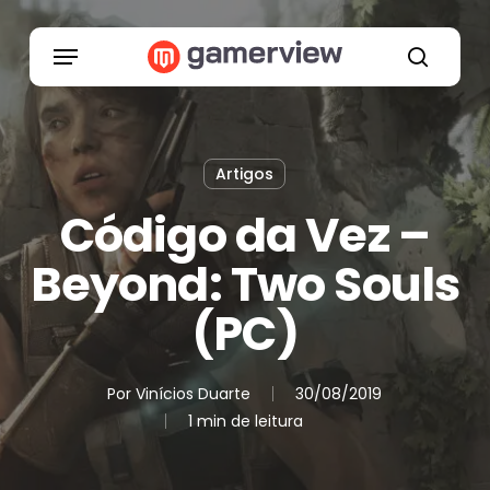
Skip
to
Menu
main
search
content
Artigos
Código da Vez –
Beyond: Two Souls
(PC)
Por
Vinícios Duarte
30/08/2019
1 min de leitura