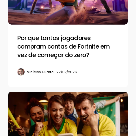
de
Fortnite
em
vez
de
Por que tantos jogadores
começar
compram contas de Fortnite em
do
vez de começar do zero?
zero?
Vinícios Duarte
22/07/2026
A
psicologia
do
apostador:
mantendo
o