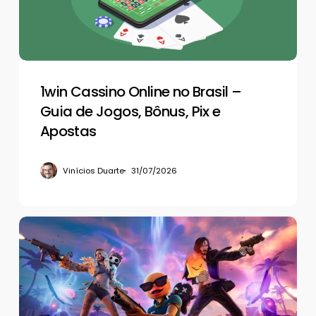
–
Guia
de
Jogos,
Bônus,
Pix
1win Cassino Online no Brasil –
e
Guia de Jogos, Bônus, Pix e
Apostas
Apostas
Vinícios Duarte
31/07/2026
Por
que
tantos
jogadores
compram
contas