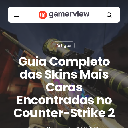
Skip
to
Menu
main
search
content
Artigos
Guia Completo
das Skins Mais
Caras
Encontradas no
Counter-Strike 2