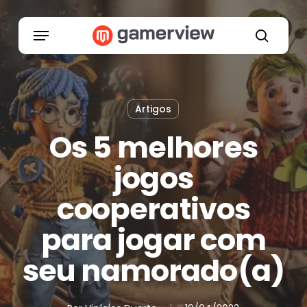
Skip
to
Menu
main
search
content
Artigos
Os 5 melhores
jogos
cooperativos
para jogar com
seu namorado(a)