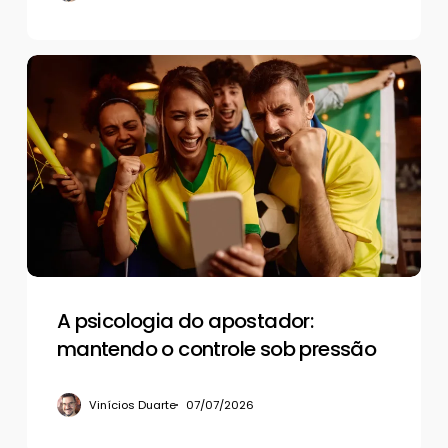
A
psicologia
do
apostador:
mantendo
o
controle
sob
pressão
A psicologia do apostador:
mantendo o controle sob pressão
Vinícios Duarte
07/07/2026