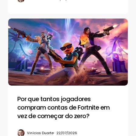
Por
que
tantos
jogadores
compram
contas
de
Fortnite
em
vez
de
Por que tantos jogadores
começar
compram contas de Fortnite em
do
vez de começar do zero?
zero?
Vinícios Duarte
22/07/2026