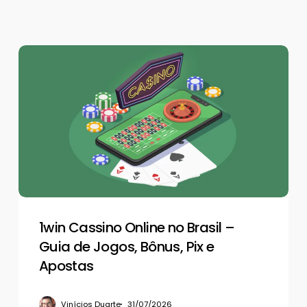
1win
Cassino
Online
no
Brasil
–
Guia
de
Jogos,
Bônus,
Pix
1win Cassino Online no Brasil –
e
Guia de Jogos, Bônus, Pix e
Apostas
Apostas
Vinícios Duarte
31/07/2026