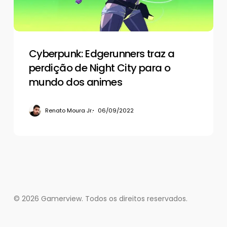
Night
City
para
o
mundo
Cyberpunk: Edgerunners traz a
dos
perdição de Night City para o
animes
mundo dos animes
Renato Moura Jr.
06/09/2022
© 2026 Gamerview. Todos os direitos reservados.