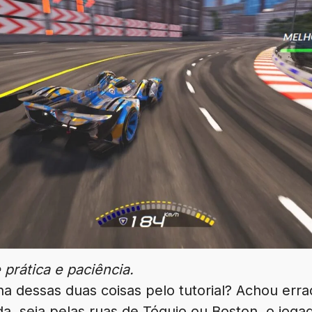
 prática e paciência.
 dessas duas coisas pelo tutorial? Achou erra
ida, seja pelas ruas de Tóquio ou Boston, o jo