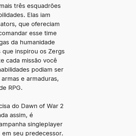
mais três esquadrões
lidades. Elas iam
ators, que ofereciam
 comandar esse time
migas da humanidade
s que inspirou os Zergs
nte cada missão você
habilidades podiam ser
 armas e armaduras,
 de RPG.
ecisa do Dawn of War 2
nda assim, é
ampanha singleplayer
o em seu predecessor.