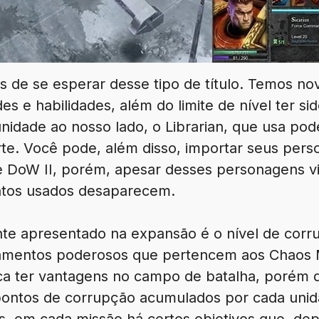
s de se esperar desse tipo de título. Temos no
es e habilidades, além do limite de nível ter s
dade ao nosso lado, o Librarian, que usa pode
te. Você pode, além disso, importar seus per
 DoW II, porém, apesar desses personagens vi
ntos usados desaparecem.
te apresentado na expansão é o nível de corr
amentos poderosos que pertencem aos Chaos 
fica ter vantagens no campo de batalha, porém 
s pontos de corrupção acumulados por cada uni