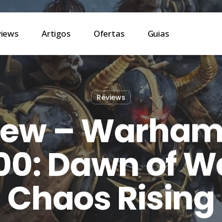
views
Artigos
Ofertas
Guias
Reviews
iew – Warha
0: Dawn of Wa
Chaos Rising