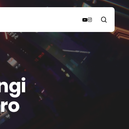
search
youtube
instagram
ngi
ro