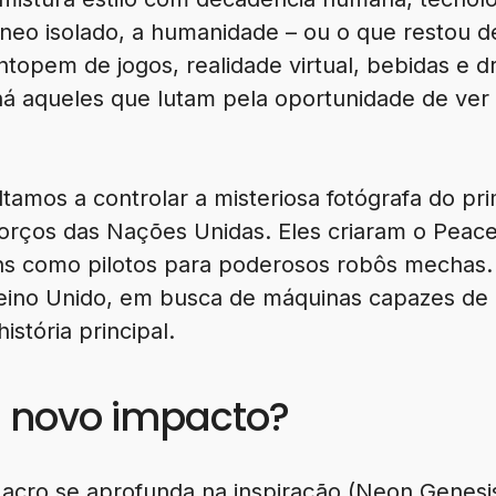
o isolado, a humanidade – ou o que restou de
ntopem de jogos, realidade virtual, bebidas e 
há aqueles que lutam pela oportunidade de ver
amos a controlar a misteriosa fotógrafa do prim
forços das Nações Unidas. Eles criaram o Peace
ens como pilotos para poderosos robôs mechas. A
eino Unido, em busca de máquinas capazes de 
istória principal.
m novo impacto?
cro se aprofunda na inspiração (Neon Genesis