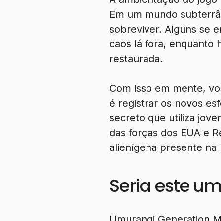
Em um mundo subterrâne
sobreviver. Alguns se e
caos lá fora, enquanto 
restaurada.
Com isso em mente, volt
é registrar os novos es
secreto que utiliza jov
das forças dos EUA e R
alienígena presente na h
Seria este u
Umurangi Generation Ma