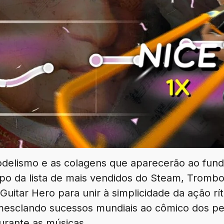
odelismo e as colagens que aparecerão ao fund
po da lista de mais vendidos do Steam, Tromb
uitar Hero para unir à simplicidade da ação rí
esclando sucessos mundiais ao cômico dos p
rante as músicas.