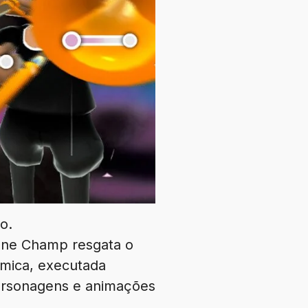
o.
one Champ resgata o
tmica, executada
ersonagens e animações