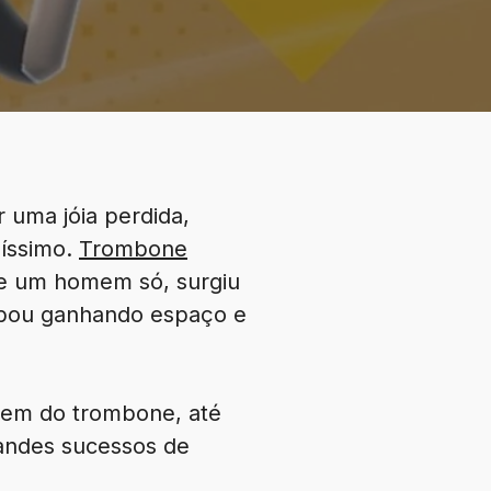
 uma jóia perdida,
líssimo.
Trombone
de um homem só, surgiu
cabou ganhando espaço e
azem do trombone, até
andes sucessos de