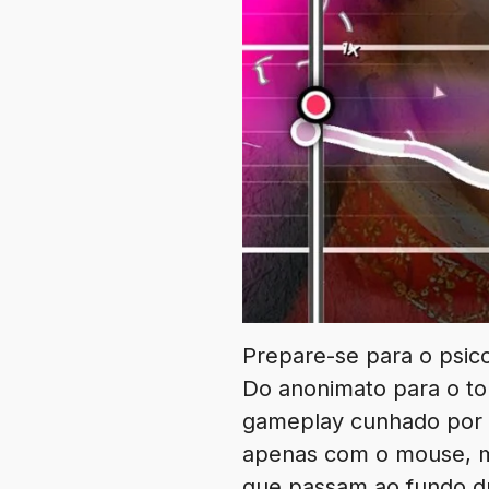
Prepare-se para o psic
Do anonimato para o to
gameplay cunhado por G
apenas com o mouse, m
que passam ao fundo du