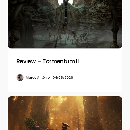
Tormentum
II
Review – Tormentum II
Marco Antônio
04/08/2026
Review
–
Beast
of
Reincarnation