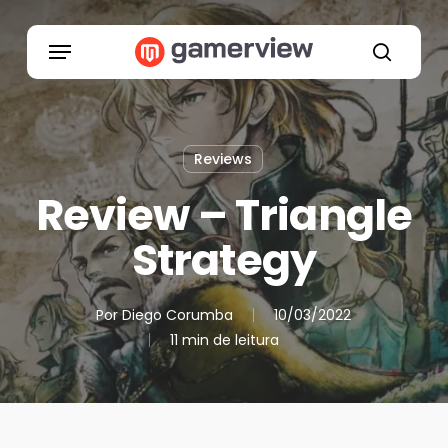
Skip
to
Menu
main
search
content
Reviews
Review – Triangle
Strategy
Por
Diego Corumba
10/03/2022
11 min de leitura