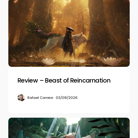
Review
–
Beast
of
Reincarnation
Review – Beast of Reincarnation
Rafael Correia
03/08/2026
Review
–
Splatoon