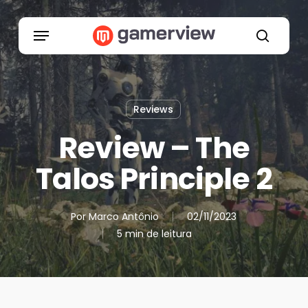
Skip
to
Menu
main
search
content
Reviews
Review – The
Talos Principle 2
Por
Marco Antônio
02/11/2023
5 min de leitura