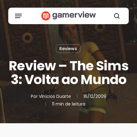
Skip
to
Menu
main
search
content
Reviews
Review – The Sims
3: Volta ao Mundo
Por
Vinícios Duarte
16/12/2009
11 min de leitura