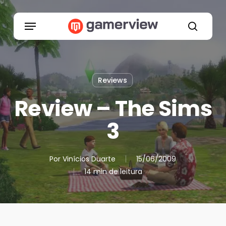
Skip
to
Menu
main
search
content
Reviews
Review – The Sims
3
Por
Vinícios Duarte
15/06/2009
14 min de leitura