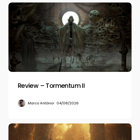
Review
–
Tormentum
II
Review – Tormentum II
Marco Antônio
04/08/2026
Review
–