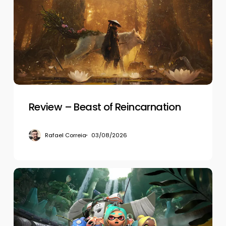
Beast
of
Reincarnation
Review – Beast of Reincarnation
Rafael Correia
03/08/2026
Review
–
Splatoon
Raiders