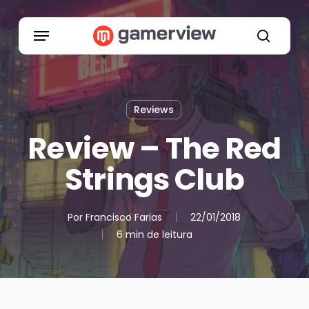
Skip
to
Menu
main
search
content
Reviews
Review – The Red
Strings Club
Por
Francisco Farias
22/01/2018
6 min de leitura