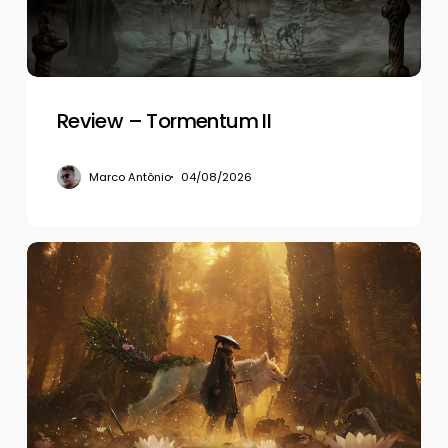
Review – Tormentum II
Marco Antônio
04/08/2026
Review
–
Beast
of
Reincarnation