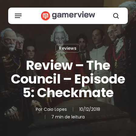
Skip
to
Menu
main
search
content
Reviews
Review – The
Council – Episode
5: Checkmate
Por
Caio Lopes
10/12/2018
7 min de leitura