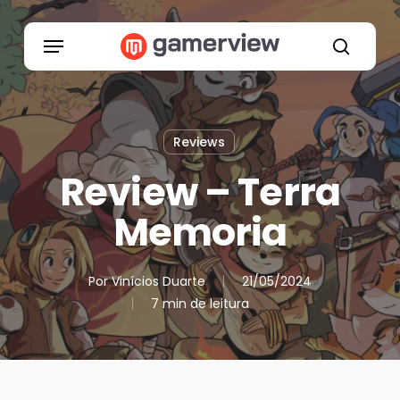
Skip
to
Menu
main
search
content
Reviews
Review – Terra
Memoria
Por
Vinícios Duarte
21/05/2024
7 min de leitura