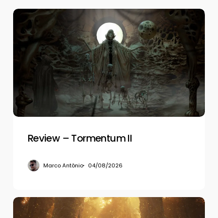
Review
–
Tormentum
II
Review – Tormentum II
Marco Antônio
04/08/2026
Review
–