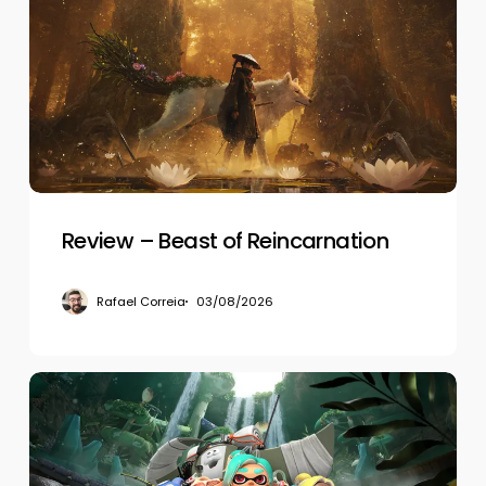
Beast
of
Reincarnation
Review – Beast of Reincarnation
Rafael Correia
03/08/2026
Review
–
Splatoon
Raiders