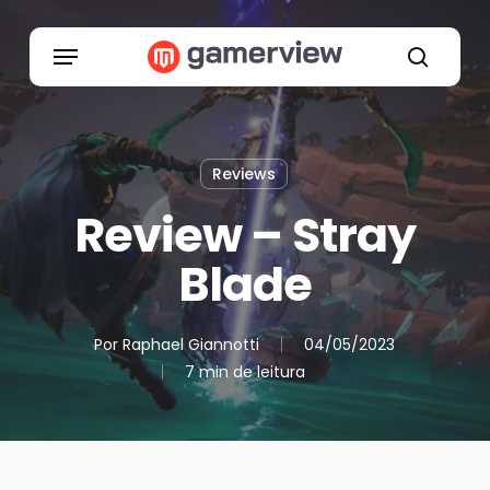
Skip
to
Menu
main
search
content
Reviews
Review – Stray
Blade
Por
Raphael Giannotti
04/05/2023
7 min de leitura