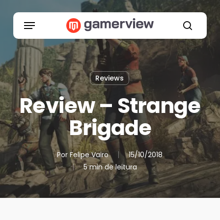
Skip
to
Menu
main
search
content
Reviews
Review – Strange
Brigade
Por
Felipe Vairo
15/10/2018
5 min de leitura