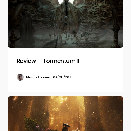
Tormentum
II
Review – Tormentum II
Marco Antônio
04/08/2026
Review
–
Beast
of
Reincarnation