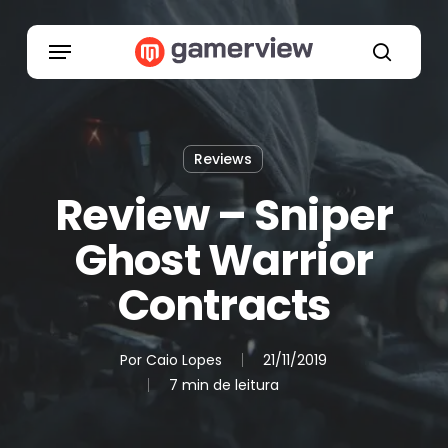
Skip
to
Menu
main
search
content
Reviews
Review – Sniper
Ghost Warrior
Contracts
Por
Caio Lopes
21/11/2019
7 min de leitura